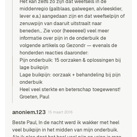
Het kan zelfs zo zijn dat weefsels in de
middenregio (galblaas, galwegen, alvleesklier,
lever e.a.) aangedaan zijn en dat weefselpijn of
zenuwpijn van daaruit uitstraalt naar
beneden… Zie voor (heeeeeel) veel meer
informatie over pijn in de onderbuik de
volgende artikels op Gezondr — evenals de
honderden reacties daaronder:
Pijn onderbuik: 15 oorzaken & oplossingen bij
lage buikpijn
Lage buikpijn: oorzaak + behandeling bij pijn
onderbuik
Heel veel sterkte en beterschap toegewenst!
Groeten, Paul
anoniem.123
15 maart 2016
Beste Paul, In de nacht werd ik wakker met heel
veel buikpijn in het midden van mijn onderbuik.