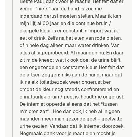
Beste Paul, dank voor je reactie. Het feit dat er
verder “niets” aan de hand is zou me
inderdaad gerust moeten stellen. Maar ik ken
mijn lijf, al 60 jaar, en die continue bruin /
okergele kleur is er constant, n’import wat ik
eet of drink. Zelfs na het eten van rode bieten,
of n hele dag alleen maar water drinken. Van
alles al uitgeprobeerd. Al maanden nu. En daar
zit m de kneep: wat ik ook doe: de urine blijft
een ongezonde en constante kleur. Het feit dat
de artsen zeggen: niks aan de hand, maar dat
ik na elk toiletbezoek weer ongerust ben
omdat de kleur nog steeds confronterend en
onnatuurlijk bruin / geel is, houdt me ongerust.
De internist opperde al eens dat het “tussen
m’n oren zat”… Hoe dan ook, ik heb al in geen
maanden meer mijn gezonde geel – geelwitte
urine gezien. Vandaar dat ik internet doorzoek.
Nogmaals dank voor je reactie en mocht je