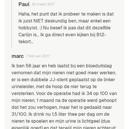
Paul
22 maart 2017
Haha, het punt dat ik probeer te maken is dat
ik juist NIET deskundig ben, maar enkel een
hobbyist. :) Nu besef ik pas dat dit dezelfde
Carlijn is… Ik ga direct even kijken
bij B12-
tekort
…
marc
7 februari 2017
Ik ben 56 jaar en heb laatst bij een bloeduitslag
vernomen dat mijn nieren niet goed meer werken,
er is een dubbele JJ-stent geplaatst op de linker
urineleider, met de hoop de nier terug te
versterken. Voor de operatie had ik 34 op 100 van
mijn nieren, 1 maand na de operatie werd gehoopt
dat het zou verhogen, maar het is gedaald naar
31/100. Ik drink nu 1,5 liter thee per dag om de
nieren te spoelen en mijn urine is lichtgeel (dus
eigenlijk goed) en dat terwijl mijn nieren achteruit