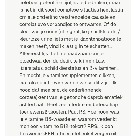
heleboel potentiële lijntjes te bedenken, maar
is het in dit soort complexe situaties heel lastig
om alle onderling verstrengelde causale en
correlatieve verbandjes te ontwarren. Of de
kleur van je urine (of eigenlijke je ontkleurde /
kleurloze urine) iets met je klachtenpatroon te
maken heeft, vind ik lastig in te schatten…
Allereerst lijkt het me raadzaam om je
bloedwaarden duidelijk te krijgen t.a.v.
ijzerstatus, schildklierstatus en B-vitaminen…
En mocht je vitaminesupplementen slikken,
laat alsjeblieft even weten welke dit zijn… Ik
hoop dat men snel de onderliggende
oorza(a)k(en) van je gezondheidsproblematiek
achterhaalt. Heel veel sterkte en beterschap
toegewenst! Groeten, Paul P.S. Hoe hoog was
je vitamine B6-waarde en waarom verdenkt
men een vitamine B12-tekort? P.P.S. Ik ben
trouwens GEEN arts en stel enkel vragen uit