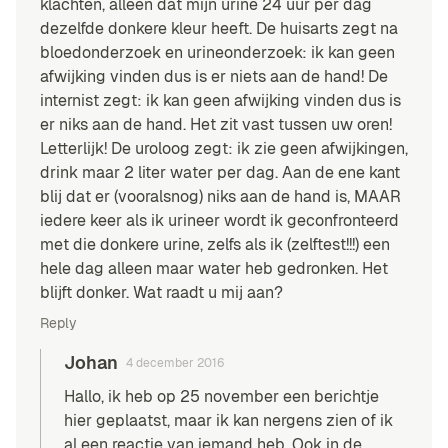
klachten, alleen dat mijn urine 24 uur per dag
dezelfde donkere kleur heeft. De huisarts zegt na
bloedonderzoek en urineonderzoek: ik kan geen
afwijking vinden dus is er niets aan de hand! De
internist zegt: ik kan geen afwijking vinden dus is
er niks aan de hand. Het zit vast tussen uw oren!
Letterlijk! De uroloog zegt: ik zie geen afwijkingen,
drink maar 2 liter water per dag. Aan de ene kant
blij dat er (vooralsnog) niks aan de hand is, MAAR
iedere keer als ik urineer wordt ik geconfronteerd
met die donkere urine, zelfs als ik (zelftest!!!) een
hele dag alleen maar water heb gedronken. Het
blijft donker. Wat raadt u mij aan?
Reply
Johan
4 december 2016
Hallo, ik heb op 25 november een berichtje
hier geplaatst, maar ik kan nergens zien of ik
al een reactie van iemand heb. Ook in de