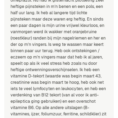
omeprazol. Nu had ik gisternacht plotseling zeer
heftige pijnsteken in m’n benen en een pols, een
half uur lang. Ik heb al langere tijd lichte
pijnsteken maar deze waren erg heftig. En sinds
een paar dagen is mijn urine vrijwel kleurloos, en
vanmorgen werd ik wakker met oranjebruine
(roestkleur) randen bij mijn nagelriemen en her en
der op m’n vingers. Is weg te wassen maar keert
binnen paar uur terug. Heb ook ontstekingen /
eczeem op m’n vingers maar dat heb ik al jaren,
speelt op als ik veel stress heb zoals nu door
heftige ontwenningsverschijnselen. Ik heb een
vitamine D-tekort (waarde was begin maart 43,
creatinine was begin maart te hoog, heb ook net
iets te veel lymfocyten en leukocyten, en heb een
verdenking van B12 tekort (van al voor ik anti-
epileptica ging gebruiken) en een overschot
vitamine B6. Op alle andere uitslagen (B-
vitamines, ijzer, foliumzuur, ferritine, schildklier) zit