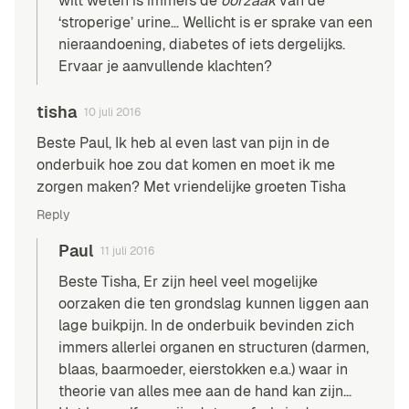
wilt weten is immers de
oorzaak
van de
‘stroperige’ urine… Wellicht is er sprake van een
nieraandoening, diabetes of iets dergelijks.
Ervaar je aanvullende klachten?
tisha
10 juli 2016
Beste Paul, Ik heb al even last van pijn in de
onderbuik hoe zou dat komen en moet ik me
zorgen maken? Met vriendelijke groeten Tisha
Reply
Paul
11 juli 2016
Beste Tisha, Er zijn heel veel mogelijke
oorzaken die ten grondslag kunnen liggen aan
lage buikpijn. In de onderbuik bevinden zich
immers allerlei organen en structuren (darmen,
blaas, baarmoeder, eierstokken e.a.) waar in
theorie van alles mee aan de hand kan zijn…