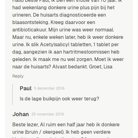
Hallo beste Paul, Ik ben een vrouw van 70 jaar. Ik
had wekenlang donkere urine plus pijn bij het
urineren. De huisarts diagnosticeerde een
blaasontsteking. Kreeg daarvoor een
antibioticakuur. Mijn urine was weer normaal.
Maar nu, enkele weken later, heb ik weer donkere
urine. Ik slik Acetylsalicyl tabletten, 1 tablet per
dag, aangezien ik aan hartritmestoornissen heb
geleden. Ik maak me nu wel zorgen. Moet ik weer
naar de huisarts? Alvast bedankt. Groet, Lisa
Reply
Paul
5 december 2016
Is de lage buikpijn ook weer terug?
Johan
25 november 2016
Beste lezer, Al ruim een half jaar heb ik donkere
urine (bruin / okergeel). Ik heb geen verdere