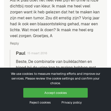
Als ik plas doet het heel veel pijn en urine is roze
dichtbij rood van kleur. Ik maak me heel veel
zorgen want ik heb gelezen dat het te maken kan
zijn met een tumor. Zou dit ernstig zijn? Vorig jaar
had ik ook een blaasontsteking gehad, maar een
lichte. Wat moet ik doen? Ik maak me heel erg
veel zorgen. Groetjes, A
Reply
Paul
15 maart 2016
Beste, De combinatie van buikklachten en
bloed bij de urine kan te maken hebben met
de natuurlijke menstruatiecyclus, maar indien
We use cookies to measure marketing efforts and improve our
services. Please review the cookie settings and confirm your
je reeds geruime tijd menstrueert, zou je dit tot
choice.
op zekere hoogte moeten herkennen en op
waarde kunnen schatten. Daarnaast zijn er
Accept cookies
allerlei complicaties ten aanzien van
Reject cookies
Privacy policy
urineblaas, baarmoeder, eierstokken en
eileiders die voor bloed in de urine kunnen