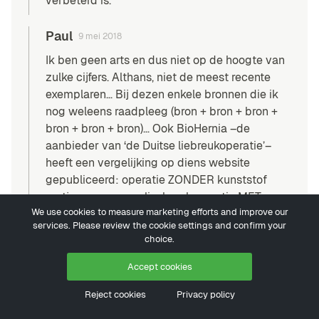
verbeterd is.
Paul
9 mei 2018
Ik ben geen arts en dus niet op de hoogte van
zulke cijfers. Althans, niet de meest recente
exemplaren… Bij dezen enkele bronnen die ik
nog weleens raadpleeg (
bron
+
bron
+
bron
+
bron
+
bron
+
bron
)… Ook BioHernia –de
aanbieder van ‘de Duitse liebreukoperatie’–
heeft een vergelijking op diens website
gepubliceerd: operatie ZONDER kunststof
matje versus open liesbreukoperatie MET
We use cookies to measure marketing efforts and improve our
matje versus kijkoperatie MET kunststof matje
services. Please review the cookie settings and confirm your
(
bron
)… De vergelijking wordt gestaafd met
choice.
bronnen, maar ik vind niet alle punten even
grondig onderbouwd. Bovendien heeft
Accept cookies
BioHernia baar bij het ‘verkopen’ van één
Reject cookies
Privacy policy
specifieke methode, dus ik kan me voorstellen
dat de onderbouwing gekleurd is. Voor zo ver