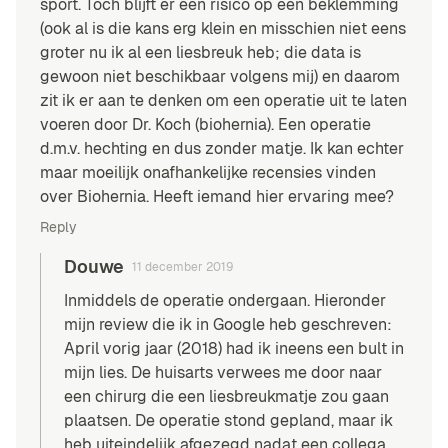
sport. Toch blijft er een risico op een beklemming
(ook al is die kans erg klein en misschien niet eens
groter nu ik al een liesbreuk heb; die data is
gewoon niet beschikbaar volgens mij) en daarom
zit ik er aan te denken om een operatie uit te laten
voeren door Dr. Koch (biohernia). Een operatie
d.m.v. hechting en dus zonder matje. Ik kan echter
maar moeilijk onafhankelijke recensies vinden
over Biohernia. Heeft iemand hier ervaring mee?
Reply
Douwe
11 december 2019
Inmiddels de operatie ondergaan. Hieronder
mijn review die ik in Google heb geschreven:
April vorig jaar (2018) had ik ineens een bult in
mijn lies. De huisarts verwees me door naar
een chirurg die een liesbreukmatje zou gaan
plaatsen. De operatie stond gepland, maar ik
heb uiteindelijk afgezegd nadat een collega