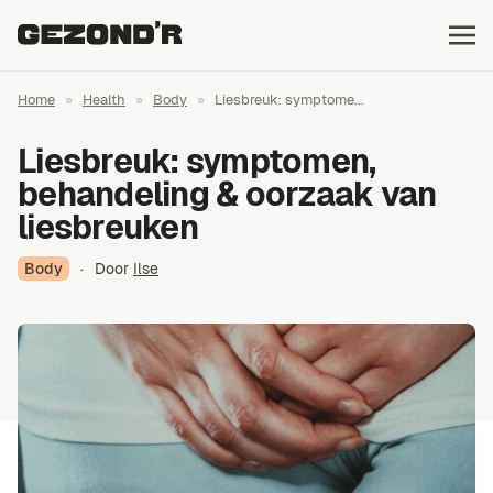
Home
»
Health
»
Body
»
Liesbreuk: symptome...
Liesbreuk: symptomen,
behandeling & oorzaak van
liesbreuken
Body
·
Door
Ilse