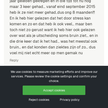
jaar geleden gekregen en in die tijd tot nu nog
maar 3 keer gehad… vanaf eind september 2015
heb ik ze niet meer gehad..dus ong 8 maanden!!!
En ik heb hier gelezen dat het door stress kan
komen en zo en dat heb ik ook veel… maar ben
toch niet zo gerust want ik heb hier ook gelezen
over wat als je uitscheiding soms bruin ziet… en in
die drie keer dat ik het had… was het meestal ook
bruin… en dat konden dan ziektes zijn of zo… dus
voel mij niet echt meer op men gemak nu
Reply
helene
28 mei 2016
We use cookies to measure marketing efforts and improve our
services. Please review the cookie settings and confirm your
Het uitblijven van je menstruatie wanneer je
choice.
deze nog niet zo lang hebt, is normaal. In het
begin is die nooit regelmatig en dat kan even
Accept cookies
duren voor je je maandstonden regelmatig zal
Reject cookies
Privacy policy
hebben. Maak je ook geen zorgen over de
bruinachtige kleur, dat is gewoon ouder bloed.