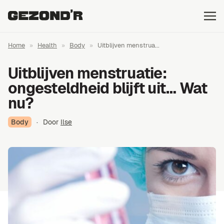
Home
»
Health
»
Body
»
Uitblijven menstrua...
Uitblijven menstruatie:
ongesteldheid blijft uit… Wat
nu?
Body
·
Door
Ilse