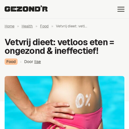
Home
»
Health
»
Food
»
Vetvrij dieet: vetl...
Vetvrij dieet: vetloos eten =
ongezond & ineffectief!
Food
·
Door
Ilse