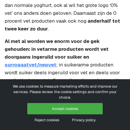
dan normale yoghurt, ook al wil het grote logo ‘0%
vet’ ons anders doen geloven. Daarnaast zijn de 0
procent vet producten vaak ook nog
anderhalf tot
twee keer zo duur
.
Al met al worden we enorm voor de gek
gehouden: in vetarme producten wordt vet
doorgaans ingeruild voor suiker en
surrogaatvet/nepvet
; in suikerarme producten
wordt suiker deels ingeruild voor vet en deels voor
synthetische zoetstoffen; suikervrije producten zitten
We use cookies to measure marketing efforts and improve our
doorgaans
bomvol
chemische suikervervangers.
services. Please review the cookie settings and confirm your
Slechte keuzes dus!
choice.
Wat vind jij van vetarm, vetvrij, suikerarm, suikervrij en
Accept cookies
light? Doen of gewoon minder eten van de normale,
Reject cookies
Privacy policy
natuurlijke varianten?