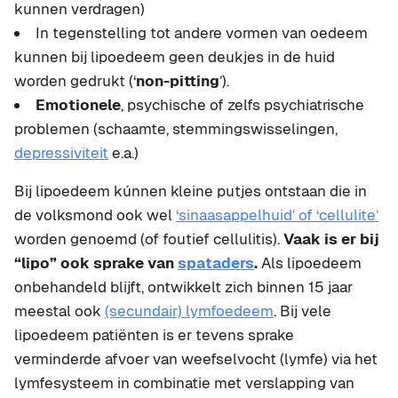
kunnen verdragen)
In tegenstelling tot andere vormen van oedeem
kunnen bij lipoedeem geen deukjes in de huid
worden gedrukt (‘
non-pitting
’).
Emotionele
, psychische of zelfs psychiatrische
problemen (schaamte, stemmingswisselingen,
depressiviteit
e.a.)
Bij lipoedeem kúnnen kleine putjes ontstaan die in
de volksmond ook wel
‘sinaasappelhuid’ of ‘cellulite’
worden genoemd (of foutief cellulitis).
Vaak is er bij
“lipo” ook sprake van
spataders
.
Als lipoedeem
onbehandeld blijft, ontwikkelt zich binnen 15 jaar
meestal ook
(secundair) lymfoedeem
. Bij vele
lipoedeem patiënten is er tevens sprake
verminderde afvoer van weefselvocht (lymfe) via het
lymfesysteem in combinatie met verslapping van