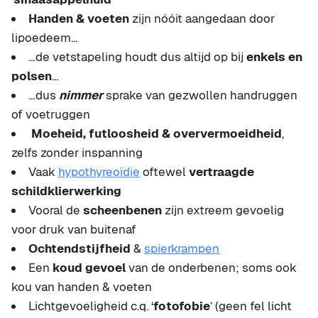
H
anden & voeten
zijn nóóit aangedaan door
lipoedeem…
…de vetstapeling houdt dus altijd op bij
enkels en
polsen
…
…dus
nimmer
sprake van gezwollen handruggen
of voetruggen
Moeheid, futloosheid & oververmoeidheid
,
zelfs zonder inspanning
Vaak
hypothyreoïdie
oftewel
vertraagde
schildklierwerking
Vooral de
scheenbenen
zijn extreem gevoelig
voor druk van buitenaf
Ochtendstijfheid
&
spierkrampen
Een
koud gevoel
van de onderbenen; soms ook
kou van handen & voeten
Lichtgevoeligheid c.q. ‘
fotofobie
’ (geen fel licht