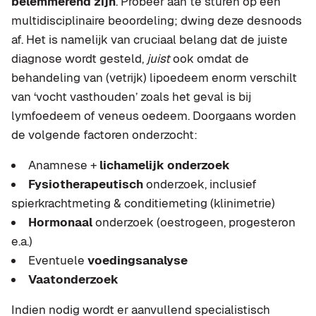
belemmerend zijn
. Probeer aan te sturen op een
multidisciplinaire beoordeling; dwing deze desnoods
af. Het is namelijk van cruciaal belang dat de juiste
diagnose wordt gesteld,
juist
ook omdat de
behandeling van (vetrijk) lipoedeem enorm verschilt
van ‘vocht vasthouden’ zoals het geval is bij
lymfoedeem of veneus oedeem. Doorgaans worden
de volgende factoren onderzocht:
Anamnese +
lichamelijk onderzoek
Fysiotherapeutisch
onderzoek, inclusief
spierkrachtmeting & conditiemeting (klinimetrie)
Hormonaal
onderzoek (oestrogeen, progesteron
e.a.)
Eventuele
voedingsanalyse
Vaatonderzoek
Indien nodig wordt er aanvullend specialistisch