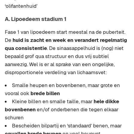
‘olifantenhuid’
A. Lipoedeem stadium 1
Fase 1 van lipoedeem start meestal na de puberteit.
De
huid is zacht en week en verandert regelmatig
qua consistentie
. De sinaasappelhuid is (nog) niet
bepaald grof qua structuur en dus vrij subtiel
aanwezig. Wel is er al sprake van een ongelijke,
disproportionele verdeling van lichaamsvet:
Smalle heupen en bovenbenen, maar grote en
vooral ook
brede billen
Kleine billen en smalle taille, maar
hele dikke
bovenbenen
en/of onderbenen die tegen elkaar
schuren
Bescheiden bilpartij en ‘standaard’ benen, maar
opvallen brede heupen
en veel heupvet