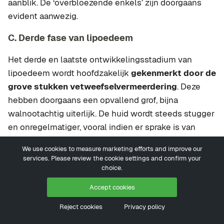
aanblik. De ‘overbloezende enkels’ zijn doorgaans
evident aanwezig.
C. Derde fase van lipoedeem
Het derde en laatste ontwikkelingsstadium van
lipoedeem wordt hoofdzakelijk
gekenmerkt door de
grove stukken vetweefselvermeerdering
. Deze
hebben doorgaans een opvallend grof, bijna
walnootachtig uiterlijk. De huid wordt steeds stugger
en onregelmatiger, vooral indien er sprake is van
overgewicht. De benen zijn volledig van vorm
We use cookies to measure marketing efforts and improve our
veranderd en kunnen een boomstamachtig
services. Please review the cookie settings and confirm your
voorkomen aan de dag leggen. Er is sprake van
choice.
aanzienlijke vetplooien c.q. ‘kwabben’. In dit stadium
Accept cookies
komt verrassend vaak ook lymfoedeem tot
Reject cookies
Privacy policy
ontwikkeling. In dat geval spreekt men ook wel van
‘lipolymfoedeem’ of ‘lymfolipoedeem’.