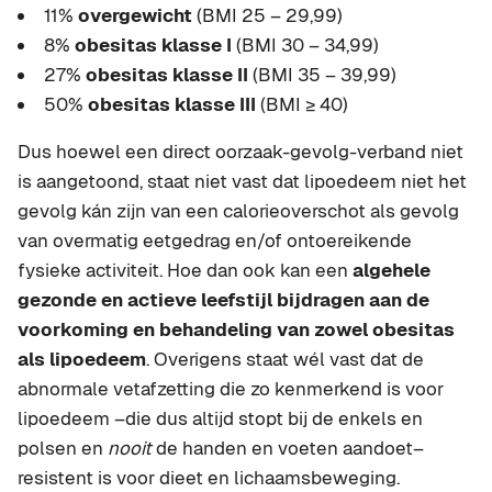
11%
overgewicht
(BMI 25 – 29,99)
8%
obesitas klasse I
(BMI 30 – 34,99)
27%
obesitas klasse II
(BMI 35 – 39,99)
50%
obesitas klasse III
(BMI ≥ 40)
Dus hoewel een direct oorzaak-gevolg-verband niet
is aangetoond, staat niet vast dat lipoedeem niet het
gevolg kán zijn van een calorieoverschot als gevolg
van overmatig eetgedrag en/of ontoereikende
fysieke activiteit. Hoe dan ook kan een
algehele
gezonde en actieve leefstijl bijdragen aan de
voorkoming en behandeling van zowel obesitas
als lipoedeem
. Overigens staat wél vast dat de
abnormale vetafzetting die zo kenmerkend is voor
lipoedeem –die dus altijd stopt bij de enkels en
polsen en
nooit
de handen en voeten aandoet–
resistent is voor dieet en lichaamsbeweging.