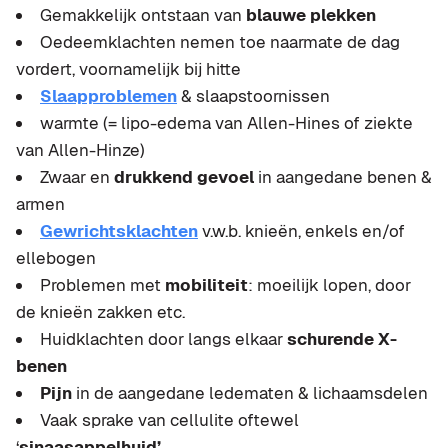
Gemakkelijk ontstaan van
blauwe plekken
Oedeemklachten nemen toe naarmate de dag
vordert, voornamelijk bij hitte
Slaapproblemen
& slaapstoornissen
warmte (= lipo-edema van Allen-Hines of ziekte
van Allen-Hinze)
Zwaar en
drukkend gevoel
in aangedane benen &
armen
Gewrichtsklachten
v.w.b. knieën, enkels en/of
ellebogen
Problemen met
mobiliteit
: moeilijk lopen, door
de knieën zakken etc.
Huidklachten door langs elkaar
schurende X-
benen
Pijn
in de aangedane ledematen & lichaamsdelen
Vaak sprake van cellulite oftewel
‘
sinaasappelhuid’