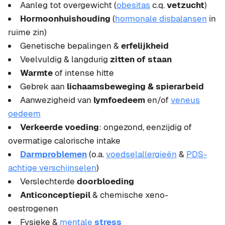
Aanleg tot overgewicht (
obesitas
c.q.
vetzucht
)
Hormoonhuishouding
(
hormonale disbalansen
in
ruime zin)
Genetische bepalingen &
erfelijkheid
Veelvuldig & langdurig
zitten of staan
Warmte
of intense hitte
Gebrek aan
lichaamsbeweging & spierarbeid
Aanwezigheid van
lymfoedeem
en/of
veneus
oedeem
Verkeerde voeding
: ongezond, eenzijdig of
overmatige calorische intake
Darmproblemen
(o.a.
voedselallergieën
&
PDS-
achtige verschijnselen
)
Verslechterde
doorbloeding
Anticonceptiepil
& chemische xeno-
oestrogenen
Fysieke &
mentale
stress