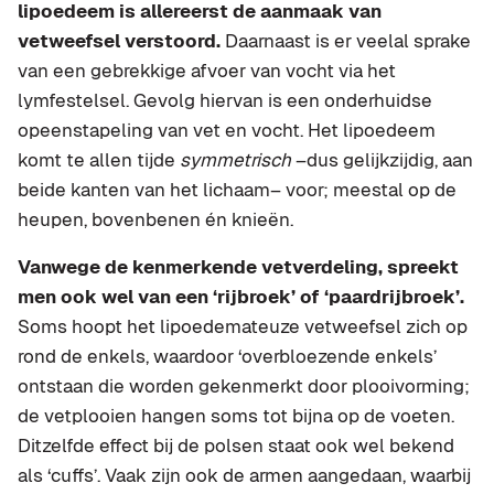
lipoedeem is allereerst de aanmaak van
vetweefsel verstoord.
Daarnaast is er veelal sprake
van een gebrekkige afvoer van vocht via het
lymfestelsel. Gevolg hiervan is een onderhuidse
opeenstapeling van vet en vocht. Het lipoedeem
komt te allen tijde
symmetrisch
–dus gelijkzijdig, aan
beide kanten van het lichaam– voor; meestal op de
heupen, bovenbenen én knieën.
Vanwege de kenmerkende vetverdeling, spreekt
men ook wel van een ‘rijbroek’ of ‘paardrijbroek’.
Soms hoopt het lipoedemateuze vetweefsel zich op
rond de enkels, waardoor ‘overbloezende enkels’
ontstaan die worden gekenmerkt door plooivorming;
de vetplooien hangen soms tot bijna op de voeten.
Ditzelfde effect bij de polsen staat ook wel bekend
als ‘cuffs’. Vaak zijn ook de armen aangedaan, waarbij