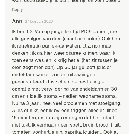
want deze buikpijn is echt niet fijn en vermoeiend.
Reply
Ann
27 februari 2020
Ik ben 63. Van op jonge leeftijd PDS-patiënt, met
alle gevolgen van dien (spastisch colon). Ook heb
ik regelmatig paniek-aanvallen, t.t.z. nog maar
denken : ik ga hier weer diarree krijgen, waar ik
toen eens was, en ik krijg het al (het zit tussen je
oren zegt men dan). Op 60 jarige leeftijd is er
endeldarmkanker zonder uitzaaiingen
geconstateerd, dus : chemo – bestraling –
operatie met verwijdering van endeldarm en 30
cm en tijdelijk stoma – nadien wegname stoma.
Nu na 3 jaar : heel veel problemen met stoelgang.
Alles of niks, eet ik bv. een trigger: alles er uit op
15 minuten, en dan zijn er dagen dat het totaal
niet lukt. Ik verdraag geen spelt, bruin brood, fruit,
tomaten, yoghurt, ajuin, paprika, kruiden… Ook al