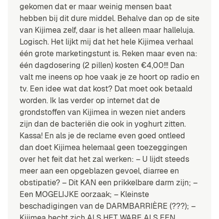
gekomen dat er maar weinig mensen baat
hebben bij dit dure middel. Behalve dan op de site
van Kijimea zelf, daar is het alleen maar halleluja.
Logisch. Het lijkt mij dat het hele Kijimea verhaal
één grote marketingstunt is. Reken maar even na:
één dagdosering (2 pillen) kosten €4,00!!! Dan
valt me ineens op hoe vaak je ze hoort op radio en
tv. Een idee wat dat kost? Dat moet ook betaald
worden. Ik las verder op internet dat de
grondstoffen van Kijimea in wezen niet anders
zijn dan de bacteriën die ook in yoghurt zitten.
Kassa! En als je de reclame even goed ontleed
dan doet Kijimea helemaal geen toezeggingen
over het feit dat het zal werken: – U lijdt steeds
meer aan een opgeblazen gevoel, diarree en
obstipatie? – Dit KAN een prikkelbare darm zijn; –
Een MOGELIJKE oorzaak; – Kleinste
beschadigingen van de DARMBARRIÈRE (???); –
Kijimea hecht zich ALS HET WARE ALS EEN