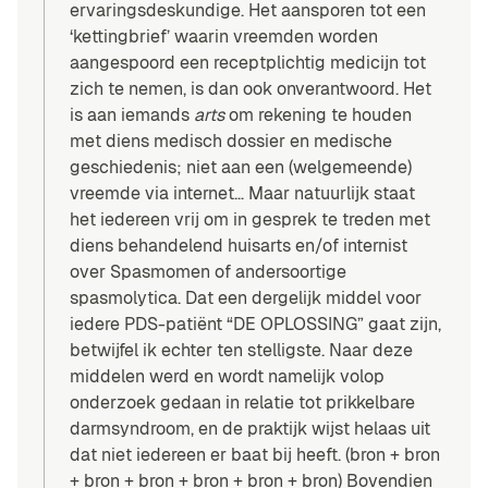
ervaringsdeskundige. Het aansporen tot een
‘kettingbrief’ waarin vreemden worden
aangespoord een receptplichtig medicijn tot
zich te nemen, is dan ook onverantwoord. Het
is aan iemands
arts
om rekening te houden
met diens medisch dossier en medische
geschiedenis; niet aan een (welgemeende)
vreemde via internet… Maar natuurlijk staat
het iedereen vrij om in gesprek te treden met
diens behandelend huisarts en/of internist
over Spasmomen of andersoortige
spasmolytica. Dat een dergelijk middel voor
iedere PDS-patiënt “DE OPLOSSING” gaat zijn,
betwijfel ik echter ten stelligste. Naar deze
middelen werd en wordt namelijk volop
onderzoek gedaan in relatie tot prikkelbare
darmsyndroom, en de praktijk wijst helaas uit
dat niet iedereen er baat bij heeft. (
bron
+
bron
+
bron
+
bron
+
bron
+
bron
+
bron
) Bovendien