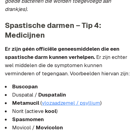
goede bacteriën die worden toegevoegd aan
drankjes).
Spastische darmen – Tip 4:
Medicijnen
Er zijn géén officiële geneesmiddelen die een
spastische darm kunnen verhelpen.
Er zijn echter
wel middelen die de symptomen kunnen
verminderen of tegengaan. Voorbeelden hiervan zijn:
Buscopan
Duspatal /
Duspatalin
Metamucil
(
vlozaadzemel / psyllium
)
Norit (actieve
kool
)
Spasmomen
Movicol /
Movicolon