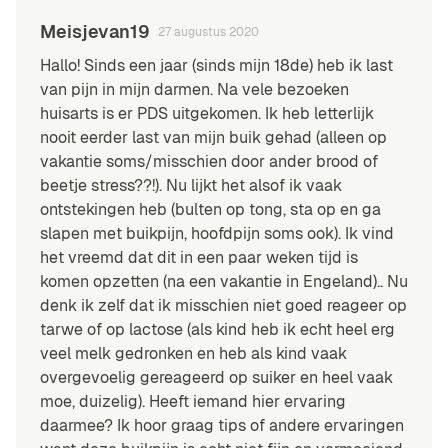
Meisjevan19
27 augustus 2020
Hallo! Sinds een jaar (sinds mijn 18de) heb ik last
van pijn in mijn darmen. Na vele bezoeken
huisarts is er PDS uitgekomen. Ik heb letterlijk
nooit eerder last van mijn buik gehad (alleen op
vakantie soms/misschien door ander brood of
beetje stress??!). Nu lijkt het alsof ik vaak
ontstekingen heb (bulten op tong, sta op en ga
slapen met buikpijn, hoofdpijn soms ook). Ik vind
het vreemd dat dit in een paar weken tijd is
komen opzetten (na een vakantie in Engeland).. Nu
denk ik zelf dat ik misschien niet goed reageer op
tarwe of op lactose (als kind heb ik echt heel erg
veel melk gedronken en heb als kind vaak
overgevoelig gereageerd op suiker en heel vaak
moe, duizelig). Heeft iemand hier ervaring
daarmee? Ik hoor graag tips of andere ervaringen