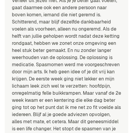
Verleer dit jezelf niet. Als je je beter gaat voelen,
gaat daarmee ook een andere persoon naar
boven komen, iemand die niet geremd is.
Schitterend, maar blijf dezelfde dankbaarheid
voelen als voorheen, alleen nu ongeremd. Als de
helft van jullie geholpen wordt nadat deze ketting
rondgaat, hebben we zonet onze omgeving een
heel stuk beter gemaakt. En nu zonder langer
weerhouden van de oplossing. De oplossing is
medicatie. Spasmomen werd me voorgeschreven
door mijn arts. Ik heb geen idee of je dit vrij kan
krijgen. De eerste week ging niet lekker en mijn
lichaam leek zich wel te verzetten: hoofdpijn,
onregelmatig felle buikkrampen. Maar vanaf de 2e
week kwam er een kentering die elke dag beter
ging tot op het punt dat ik me net zo fit voelde als
iedereen. Blijf al je goede adviezen opvolgen,
alles met mate, et cetera. Maar dit geneesmiddel
is een life changer. Het stopt de spasmen van je