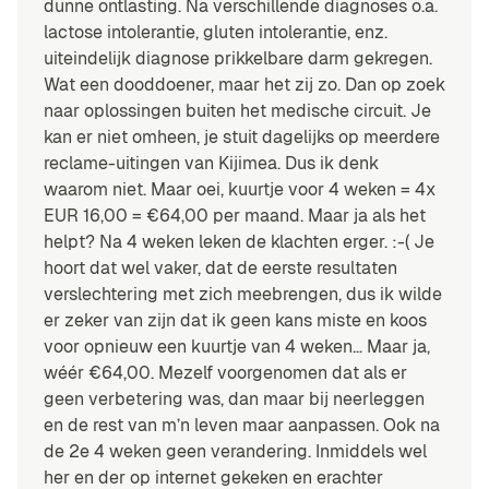
dunne ontlasting. Na verschillende diagnoses o.a.
lactose intolerantie, gluten intolerantie, enz.
uiteindelijk diagnose prikkelbare darm gekregen.
Wat een dooddoener, maar het zij zo. Dan op zoek
naar oplossingen buiten het medische circuit. Je
kan er niet omheen, je stuit dagelijks op meerdere
reclame-uitingen van Kijimea. Dus ik denk
waarom niet. Maar oei, kuurtje voor 4 weken = 4x
EUR 16,00 = €64,00 per maand. Maar ja als het
helpt? Na 4 weken leken de klachten erger. :-( Je
hoort dat wel vaker, dat de eerste resultaten
verslechtering met zich meebrengen, dus ik wilde
er zeker van zijn dat ik geen kans miste en koos
voor opnieuw een kuurtje van 4 weken… Maar ja,
wéér €64,00. Mezelf voorgenomen dat als er
geen verbetering was, dan maar bij neerleggen
en de rest van m’n leven maar aanpassen. Ook na
de 2e 4 weken geen verandering. Inmiddels wel
her en der op internet gekeken en erachter