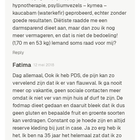
hypnotherapie, psylliumvezels – kymea –
kaucabam (waterkefir) geprobeerd, echter zonder
goede resultaten. Diëtiste raadde me een
darmsparend dieet aan, maar dan zou ik nog
meer vermageren, en dat is niet de bedoeling!
(1,70 m en 53 kg) Iemand soms raad voor mij?
Reply
Fatima
12 mei 2018
Dag allemaal, Ook ik heb PDS, de pijn kan zo
vervelend zijn dat ik er van flauwval. Ik ga nooit
meer op vakantie, geen sociale contacten meer
omdat ik niet ver van mijn huis af durf te zijn. De
fodmap dieet gedaan en daaruit bleek dat ik dus
geen gluten en bepaalde fruit en groente soorten
kan verdragen. Constant op je hoede zijn en altijd
reserve kleding bij just in case. Ja zo erg heb ik
het. Ik ben na 35 jaar het helemaal zat dat ik zo