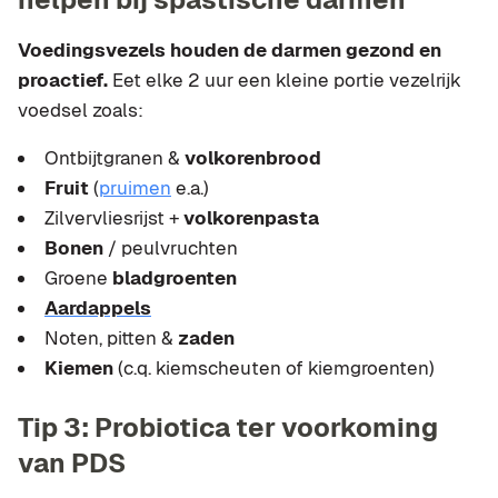
Voedingsvezels houden de darmen gezond en
proactief.
Eet elke 2 uur een kleine portie vezelrijk
voedsel zoals:
Ontbijtgranen &
volkorenbrood
Fruit
(
pruimen
e.a.)
Zilvervliesrijst +
volkorenpasta
Bonen
/ peulvruchten
Groene
bladgroenten
Aardappels
Noten, pitten &
zaden
Kiemen
(c.q. kiemscheuten of kiemgroenten)
Tip 3: Probiotica ter voorkoming
van PDS