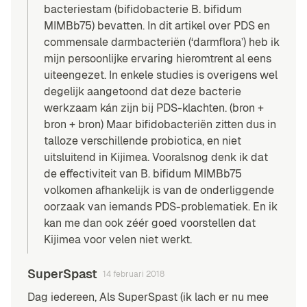
bacteriestam (bifidobacterie B. bifidum
MIMBb75) bevatten. In
dit artikel over PDS en
commensale darmbacteriën
(‘darmflora’) heb ik
mijn persoonlijke ervaring hieromtrent al eens
uiteengezet. In enkele studies is overigens wel
degelijk aangetoond dat deze bacterie
werkzaam kán zijn bij PDS-klachten. (
bron
+
bron
+
bron
) Maar bifidobacteriën zitten dus in
talloze verschillende probiotica, en niet
uitsluitend in Kijimea. Vooralsnog denk ik dat
de effectiviteit van B. bifidum MIMBb75
volkomen afhankelijk is van de onderliggende
oorzaak van iemands PDS-problematiek. En ik
kan me dan ook zéér goed voorstellen dat
Kijimea voor velen niet werkt.
SuperSpast
14 februari 2018
Dag iedereen, Als SuperSpast (ik lach er nu mee