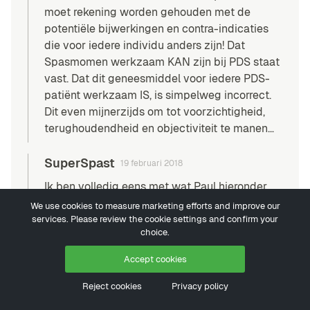
moet rekening worden gehouden met de
potentiële bijwerkingen en contra-indicaties
die voor iedere individu anders zijn! Dat
Spasmomen werkzaam KAN zijn bij PDS staat
vast. Dat dit geneesmiddel voor iedere PDS-
patiënt werkzaam IS, is simpelweg incorrect.
Dit even mijnerzijds om tot voorzichtigheid,
terughoudendheid en objectiviteit te manen…
SuperSpast
19 februari 2018
Ik ben volledig eens met wat Paul hieronder
zegt. Dankjewel Paul en nogmaals: ik wens
We use cookies to measure marketing efforts and improve our
niemand zijn gezondheid te schaden. I.v.m.
services. Please review the cookie settings and confirm your
choice.
geneesmiddelen ben ik radicaal tegen elk
geneesmiddel. Te vaak heb ik echter gelezen
Accept cookies
dat er niets helpt. En dan plots kom je dat
tegen dankzij een arts die je zorgen wel ter
Reject cookies
Privacy policy
harte neemt. Zelfs specialisten hebben mijn