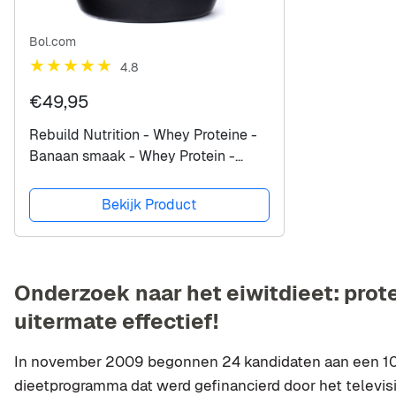
Bol.com
4.8
€49,95
Rebuild Nutrition - Whey Proteine -
Banaan smaak - Whey Protein -
Proteïne Poeder - Hoogwaardige
Eiwitpoeder - 40 eiwitshakes - 1000
Bekijk Product
gram
Onderzoek naar het eiwitdieet: prote
uitermate effectief!
In november 2009 begonnen 24 kandidaten aan een 100
dieetprogramma dat werd gefinancierd door het telev