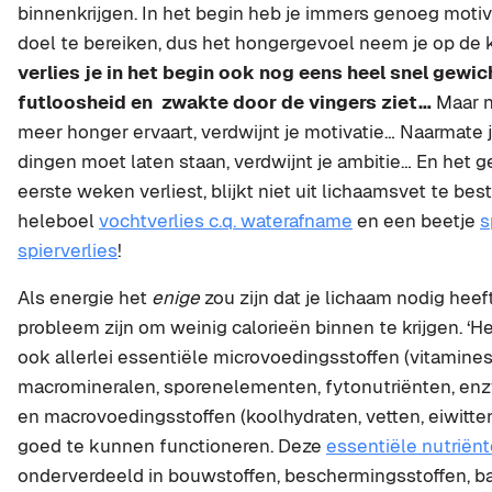
binnenkrijgen. In het begin heb je immers genoeg motiv
doel te bereiken, dus het hongergevoel neem je op de 
verlies je in het begin ook nog eens heel snel gewic
futloosheid en zwakte door de vingers ziet…
Maar n
meer honger ervaart, verdwijnt je motivatie… Naarmate 
dingen moet laten staan, verdwijnt je ambitie… En het ge
eerste weken verliest, blijkt niet uit lichaamsvet te bes
heleboel
vochtverlies c.q. waterafname
en een beetje
s
spierverlies
!
Als energie het
enige
zou zijn dat je lichaam nodig heef
probleem zijn om weinig calorieën binnen te krijgen. ‘He
ook allerlei essentiële microvoedingsstoffen (vitamines
macromineralen, sporenelementen, fytonutriënten, en
en macrovoedingsstoffen (koolhydraten, vetten, eiwitten
goed te kunnen functioneren. Deze
essentiële nutriën
onderverdeeld in bouwstoffen, beschermingsstoffen, ba