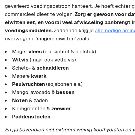
gevarieerd voedingspatroon hanteert. Je hoeft echter 
commercieel dieet te volgen.
Zorg er gewoon voor dat 
eiwitten eet, en vooral veel afwisseling aanbrengt in
voedingsmiddelen.
Zodoende krijg je
alle nodige ami
overwegend ‘magere eiwitten’ zoals:
Mager
vlees
(o.a. kipfilet & biefstuk)
Witvis
(maar ook vette vis)
Schelp- &
schaaldieren
Magere
kwark
Peulvruchten
(sojabonen e.a.)
Mango, avocado &
bessen
Noten
& zaden
Kiemgroenten &
zeewier
Paddenstoelen
En ga bovendien niet extreem weinig koolhydraten en ve