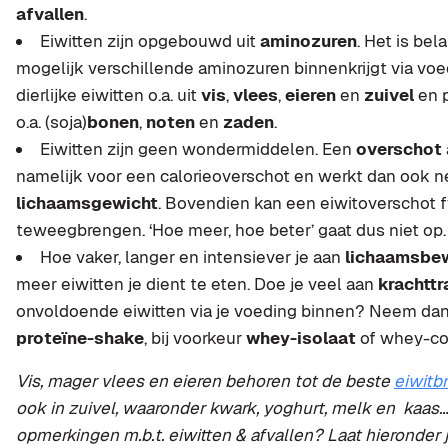
afvallen
.
Eiwitten zijn opgebouwd uit
aminozuren
. Het is bel
mogelijk verschillende aminozuren binnenkrijgt via voe
dierlijke eiwitten o.a. uit
vis
,
vlees
,
eieren
en
zuivel
en p
o.a. (soja)
bonen
,
noten
en
zaden
.
Eiwitten zijn geen wondermiddelen. Een
overschot
namelijk voor een calorieoverschot en werkt dan ook neg
lichaamsgewicht
. Bovendien kan een eiwitoverschot 
teweegbrengen. ‘Hoe meer, hoe beter’ gaat dus niet op.
Hoe vaker, langer en intensiever je aan
lichaamsbe
meer eiwitten je dient te eten. Doe je veel aan
krachttr
onvoldoende eiwitten via je voeding binnen? Neem da
proteïne-shake
, bij voorkeur
whey-isolaat
of whey-co
Vis, mager vlees en eieren behoren tot de beste
eiwitb
ook in zuivel, waaronder kwark, yoghurt, melk en kaas… 
opmerkingen m.b.t. eiwitten & afvallen? Laat hieronder j