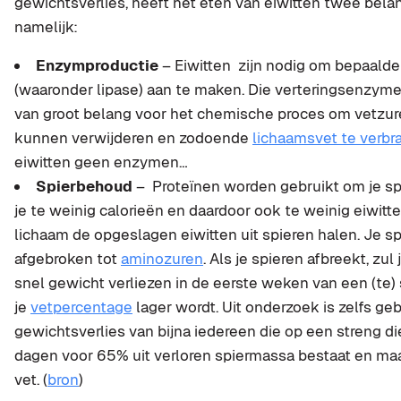
gewichtsverlies, heeft het eten van eiwitten twee belan
namelijk:
Enzymproductie
– Eiwitten zijn nodig om bepaald
(waaronder lipase) aan te maken. Die verteringsenzyme
van groot belang voor het chemische proces om vetzure
kunnen verwijderen en zodoende
lichaamsvet te verb
eiwitten geen enzymen…
Spierbehoud
– Proteïnen worden gebruikt om je sp
je te weinig calorieën en daardoor ook te weinig eiwitte
lichaam de opgeslagen eiwitten uit spieren halen. Je s
afgebroken tot
aminozuren
. Als je spieren afbreekt, zul
snel gewicht verliezen in de eerste weken van een (te) 
je
vetpercentage
lager wordt. Uit onderzoek is zelfs ge
gewichtsverlies van bijna iedereen die op een streng die
dagen voor 65% uit verloren spiermassa bestaat en maa
vet. (
bron
)