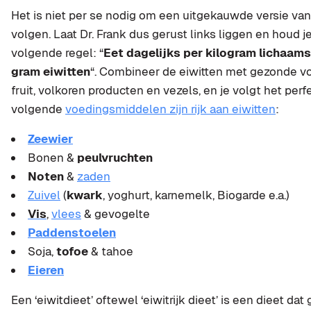
Het is niet per se nodig om een uitgekauwde versie van 
volgen. Laat Dr. Frank dus gerust links liggen en houd
volgende regel: “
Eet dagelijks per kilogram lichaams
gram eiwitten
“. Combineer de eiwitten met gezonde vo
fruit, volkoren producten en vezels, en je volgt het perf
volgende
voedingsmiddelen zijn rijk aan eiwitten
:
Zeewier
Bonen &
peulvruchten
Noten
&
zaden
Zuivel
(
kwark
, yoghurt, karnemelk, Biogarde e.a.)
Vis
,
vlees
& gevogelte
Paddenstoelen
Soja,
tofoe
& tahoe
Eieren
Een ‘eiwitdieet’ oftewel ‘eiwitrijk dieet’ is een dieet dat