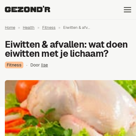
Home
»
Health
»
Fitness
»
Eiwitten & afv...
Eiwitten & afvallen: wat doen
eiwitten met je lichaam?
Fitness
·
Door
Ilse