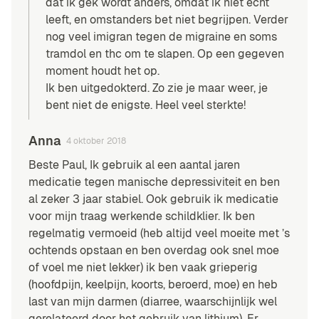
dat ik gek wordt anders, omdat ik niet echt
leeft, en omstanders bet niet begrijpen. Verder
nog veel imigran tegen de migraine en soms
tramdol en thc om te slapen. Op een gegeven
moment houdt het op.
Ik ben uitgedokterd. Zo zie je maar weer, je
bent niet de enigste. Heel veel sterkte!
Anna
4 oktober 2018
Beste Paul, Ik gebruik al een aantal jaren
medicatie tegen manische depressiviteit en ben
al zeker 3 jaar stabiel. Ook gebruik ik medicatie
voor mijn traag werkende schildklier. Ik ben
regelmatig vermoeid (heb altijd veel moeite met ’s
ochtends opstaan en ben overdag ook snel moe
of voel me niet lekker) ik ben vaak grieperig
(hoofdpijn, keelpijn, koorts, beroerd, moe) en heb
last van mijn darmen (diarree, waarschijnlijk wel
gerelateerd door het gebruik van lithium). Er