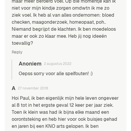
maar meer beroerd voel. Op die momentje kan ik
niet voor mijn kindje zorgen omdwtn ik me zo
ziek voel. Ik heb al van alles ondernomen: bloed
checken, maagonderzoek, homeopaat, poh..
Niemand begrijpt de klachten. Ik ben moedeloos
maar er ook zo klaar mee. Heb jij nog ideeën
toevallig?
Reply
Anoniem
2 augustus 2022
Oepss sorry voor alle spelfouten! :)
A
27 november 2018
Hoi Paul, ik ben eigenlijk mijn hele leven ongeveer
al 8 tot in het ergste geval 12 keer per jaar ziek.
Toen ik klein was had ik bijna elke maand een
oorontsteking en heb hier voor ook buisjes gehad
en jaren bij een KNO arts gelopen. Ik ben