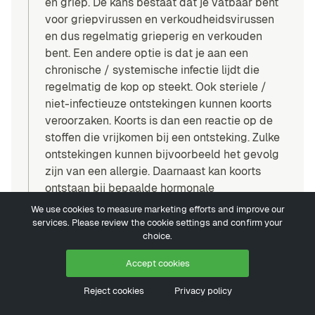
en griep. De kans bestaat dat je vatbaar bent
voor griepvirussen en verkoudheidsvirussen
en dus regelmatig grieperig en verkouden
bent. Een andere optie is dat je aan een
chronische / systemische infectie lijdt die
regelmatig de kop op steekt. Ook steriele /
niet-infectieuze ontstekingen kunnen koorts
veroorzaken. Koorts is dan een reactie op de
stoffen die vrijkomen bij een ontsteking. Zulke
ontstekingen kunnen bijvoorbeeld het gevolg
zijn van een allergie. Daarnaast kan koorts
ontstaan bij bepaalde hormonale
aandoeningen, een te snel werkende
We use cookies to measure marketing efforts and improve our
schildklier, sommige auto-immuunziekten
services. Please review the cookie settings and confirm your
choice.
(reumatoïde artritis e.a.), beschadiging van de
hypothalamus of zelfs door toedoen van
Accept cookies
medicijngebruik (anesthetica, antipsychotica,
anticholinergica e.a.). Ik snap dat je meermaals
Reject cookies
Privacy policy
bloedonderzoek hebt ondergaan, maar neem