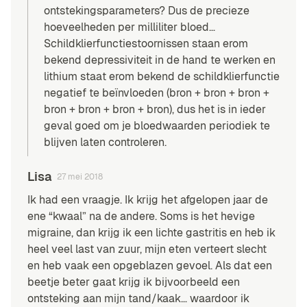
ontstekingsparameters? Dus de precieze
hoeveelheden per milliliter bloed…
Schildklierfunctiestoornissen staan erom
bekend depressiviteit in de hand te werken en
lithium staat erom bekend de schildklierfunctie
negatief te beïnvloeden (
bron
+
bron
+
bron
+
bron
+
bron
+
bron
+
bron
), dus het is in ieder
geval goed om je bloedwaarden periodiek te
blijven laten controleren.
Lisa
27 mei 2018
Ik had een vraagje. Ik krijg het afgelopen jaar de
ene “kwaal” na de andere. Soms is het hevige
migraine, dan krijg ik een lichte gastritis en heb ik
heel veel last van zuur, mijn eten verteert slecht
en heb vaak een opgeblazen gevoel. Als dat een
beetje beter gaat krijg ik bijvoorbeeld een
ontsteking aan mijn tand/kaak… waardoor ik