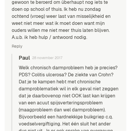
gewoon te beroerd om überhaupt nog iets te
doen op school of thuis. Ik heb nu zondag
ochtend (vroeg) weer last van misselijkheid en
weet niet meer wat ik moet doen want mijn
ouders willen me niet meer thuis laten blijven.
A.u.b. ik heb hulp / antwoord nodig.
Reply
Paul
28 november 2017
Welk chronisch darmprobleem heb je precies?
PDS? Colitis ulcerosa? De ziekte van Crohn?
Dat je te kampen hebt met chronische
darmproblematiek wil in elk geval niet zeggen
dat je daarbovenop niet OOK last kan krijgen
van een acuut spijsverteringsprobleem
(maagprobleem dan wel darmprobleem).
Bijvoorbeeld een hardnekkige buikgriep c.q.
voedselvergiftiging. Het één sluit het ander
dus niet uit… Is er ook sprake van overgeven