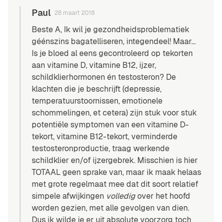
Paul
28 maart 2018
Beste A, Ik wil je gezondheidsproblematiek
géénszins bagatelliseren, integendeel! Maar…
Is je bloed al eens gecontroleerd op tekorten
aan vitamine D, vitamine B12, ijzer,
schildklierhormonen én testosteron? De
klachten die je beschrijft (depressie,
temperatuurstoornissen, emotionele
schommelingen, et cetera) zijn stuk voor stuk
potentiële symptomen van een
vitamine D-
tekort
,
vitamine B12-tekort
,
verminderde
testosteronproductie
,
traag werkende
schildklier
en/of ijzergebrek. Misschien is hier
TOTAAL geen sprake van, maar ik maak helaas
met grote regelmaat mee dat dit soort relatief
simpele afwijkingen
volledig
over het hoofd
worden gezien, met alle gevolgen van dien.
Dus ik wilde je er uit absolute voorzorg toch