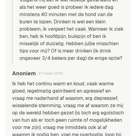
als het weer goed is probeer ik iedere dag
minstens 40 minuten met de hond van de
buren te lopen. Drinken is wel een klein
probleem, ik vergeet het vaak. Wanneer ik ziek
ben, heb ik hoofdpijn, buikpijn of ben ik
misselijk of duizelig. Hebben jullie misschien
tips voor mij? Of is meer drinken (ik drink
ongeveer 3/4 bekers per dag) de enige optie?
Anoniem
27 maart 2018
Ik heb het continu warm en koud, vaak warme
gloed, regelmatig geïrriteerd en agressief en
vraag me naderhand af waarom, erg depressief,
wisselende stemming, vraag me af waarom ze mij
op de wereld hebben gezet (is toch erg egoïstisch
van hun als er toch geen ruimte of mogelijkheden
voor me zijn), vraag me inmiddels ook al af
waarom ik nodig ben, voel me overbodig, loop bij